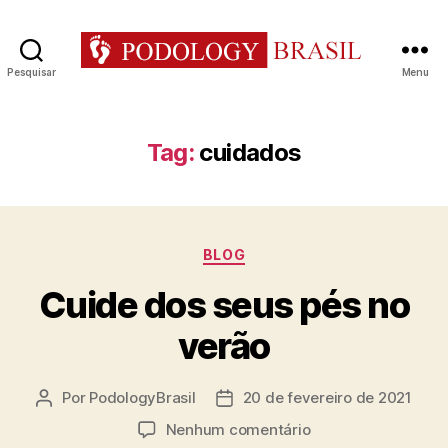
Pesquisar
Menu
Podologia
Niterói-
RJ
|
Tag:
cuidados
PODOLOGY
BRASIL
Categorias
BLOG
Cuide dos seus pés no
verão
Por
PodologyBrasil
20 de fevereiro de 2021
Autor
Data
do
de
em
Nenhum comentário
post
publicação