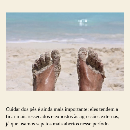
Cuide
dos
seus
pés
no
verão
Cuidar dos pés é ainda mais importante: eles tendem a
ficar mais ressecados e expostos às agressões externas,
já que usamos sapatos mais abertos nesse período.